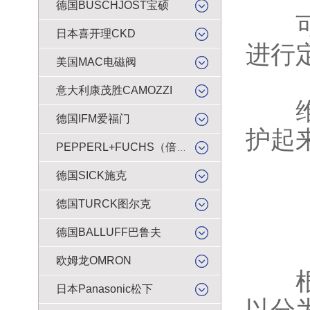
德国BUSCHJOST宝硕
可调
日本喜开理CKD
进行
美国MAC电磁阀
意大利康茂胜CAMOZZI
维护
德国IFM爱福门
护起
PEPPERL+FUCHS（倍加福）
德国SICK施克
德国TURCK图尔克
德国BALLUFF巴鲁夫
欧姆龙OMRON
根据
日本Panasonic松下