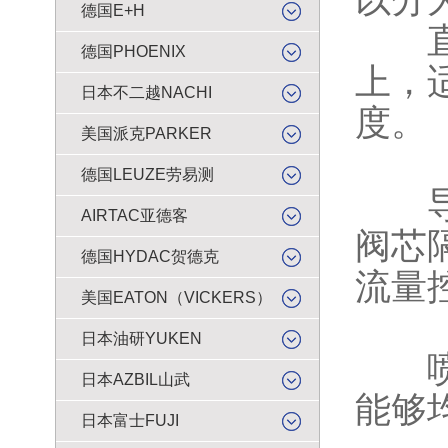
以分
德国E+H
直动
德国PHOENIX
上，
日本不二越NACHI
度。
美国派克PARKER
德国LEUZE劳易测
导向
AIRTAC亚德客
阀芯
德国HYDAC贺德克
流量
美国EATON（VICKERS）
日本油研YUKEN
喷霧
日本AZBIL山武
能够
日本富士FUJI