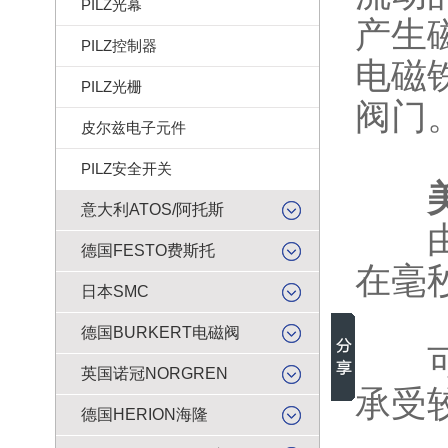
PILZ光幕
产生
PILZ控制器
电磁
PILZ光栅
阀门
皮尔兹电子元件
PILZ安全开关
意大利ATOS/阿托斯
由于
德国FESTO费斯托
在毫
日本SMC
德国BURKERT电磁阀
可靠
英国诺冠NORGREN
承受
德国HERION海隆