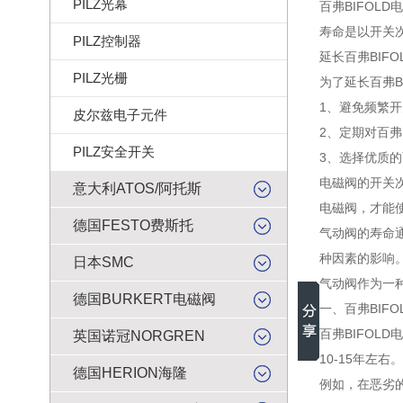
PILZ光幕
百弗BIFO
寿命是以开关
PILZ控制器
延长百弗BIF
PILZ光栅
为了延长百弗B
1、避免频繁
皮尔兹电子元件
2、定期对百弗
PILZ安全开关
3、选择优质的
电磁阀的开关
意大利ATOS/阿托斯
电磁阀，才能
德国FESTO费斯托
气动阀的寿命
种因素的影响
日本SMC
气动阀作为一
德国BURKERT电磁阀
一、百弗BIF
百弗BIFO
英国诺冠NORGREN
10-15年左
德国HERION海隆
例如，在恶劣