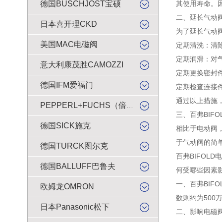
德国BUSCHJOST宝硕
其使用寿命。
二、延长气动
日本喜开理CKD
为了延长气动
美国MAC电磁阀
定期清洗：清
定期润滑：对
意大利康茂胜CAMOZZI
定期更换密封
德国IFM爱福门
定期检查连接件
通过以上措施
PEPPERL+FUCHS（倍加福）
三、百弗BIF
德国SICK施克
相比于电动阀
于气动阀的简
德国TURCK图尔克
百弗BIFO
德国BALLUFF巴鲁夫
何受哪些因素
一、百弗BIF
欧姆龙OMRON
数则约为50
日本Panasonic松下
二、影响电磁