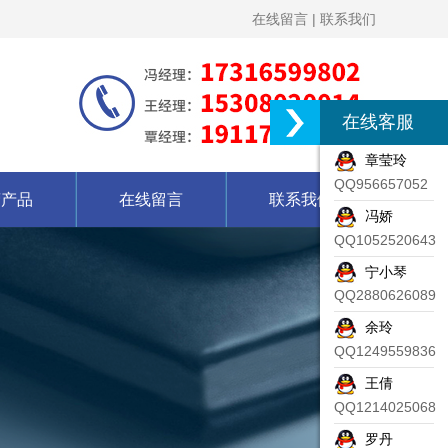
在线留言
|
联系我们
在线客服
章莹玲
QQ956657052
营产品
在线留言
联系我们
冯娇
QQ1052520643
宁小琴
QQ2880626089
余玲
QQ1249559836
王倩
QQ1214025068
罗丹