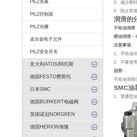
PILZ光幕
2、减少密封
3、防止管
PILZ控制器
润滑的
PILZ光栅
不给油润滑
喷油润滑
：
皮尔兹电子元件
注意事项
：
PILZ安全开关
1、不给油
2、不要使
意大利ATOS/阿托斯
趋势
：
德国FESTO费斯托
不给油润滑
SMC油
日本SMC
1、普通型
德国BURKERT电磁阀
英国诺冠NORGREN
德国HERION海隆