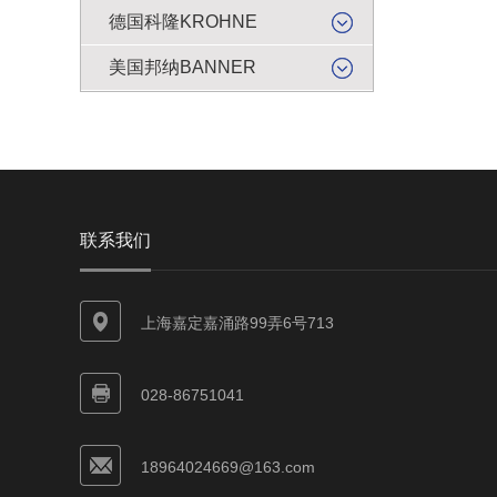
德国科隆KROHNE
美国邦纳BANNER
联系我们
上海嘉定嘉涌路99弄6号713
028-86751041
18964024669@163.com