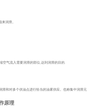
脂来润滑。
缩空气流入需要润滑的部位,达到润滑的目的.
离润滑和对多个供油点进行恰当的油雾供应。也称集中润滑元
工作原理